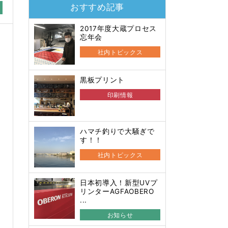
おすすめ記事
2017年度大蔵プロセス
忘年会
社内トピックス
黒板プリント
印刷情報
ハマチ釣りで大騒ぎで
す！！
社内トピックス
日本初導入！新型UVプ
リンターAGFAOBERO
...
お知らせ